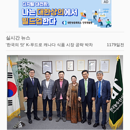
실시간 뉴스
'한국의 맛' K-푸드로 캐나다 식품 시장 공략 박차
1179일전
한국농수산식품유통공사, '전남 장애인 체육대회' 출전 소속 선수단 멋진 화이팅 기원
1179일전
한국농수산식품유통공사, 미래 성장동력 '푸드테크' 산업 발전방안 모색
1183일전
한국농수산식품유통공사, 키르기스스탄 연수단에 농산물 유통 노하우 전수
1183일전
한국농수산식품유통공사, (사)한국방송예술인단체연합회와 방송문화예술 및 농수산식품 산업 발전
1183일전
한국농수산식품유통공사, 대한민국 전통장류 육성 및 수출 확대 모색
1184일전
한국거래소, 강원 홍천군 후동마을 1사1촌 농촌일손돕기 실시
1185일전
한국농수산식품유통공사, K-푸드 수출 확대 및 K-컬처 확산 협력방안 논의
1156일전
'aT 스마트 스튜디오' 농가 상품 촬영부터 라이브 판매까지 원스톱 지원
1156일전
일본 Z세대, K-팝과 함께 K-푸드 열광!
1178일전