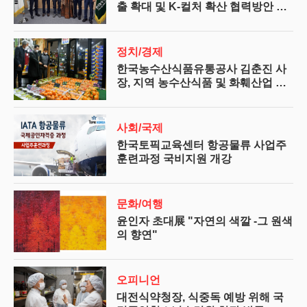
출 확대 및 K-컬처 확산 협력방안 논
의
정치/경제
한국농수산식품유통공사 김춘진 사
장, 지역 농수산식품 및 화훼산업 활
성화 방안 모색
사회/국제
한국토픽교육센터 항공물류 사업주
훈련과정 국비지원 개강
문화/여행
윤인자 초대展 "자연의 색깔 -그 원색
의 향연"
오피니언
대전식약청장, 식중독 예방 위해 국