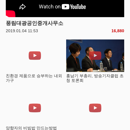
풍림대광공인중개사무소
2019.01.04 11:53
16,880
친환경 제품으로 승부하는 내외
홍남기 부총리, 방송기자클럽 초
가구
청 토론회
양향자의 비빔밥 만드는방법