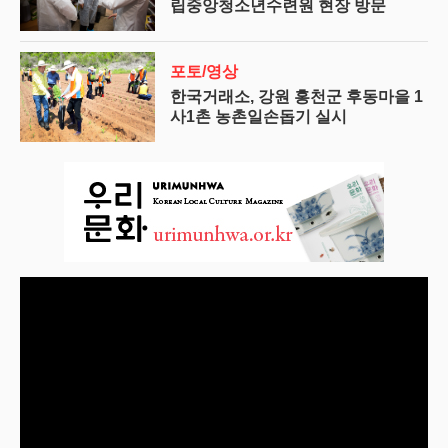
립중앙청소년수련원 현장 방문
포토/영상
한국거래소, 강원 홍천군 후동마을 1
사1촌 농촌일손돕기 실시