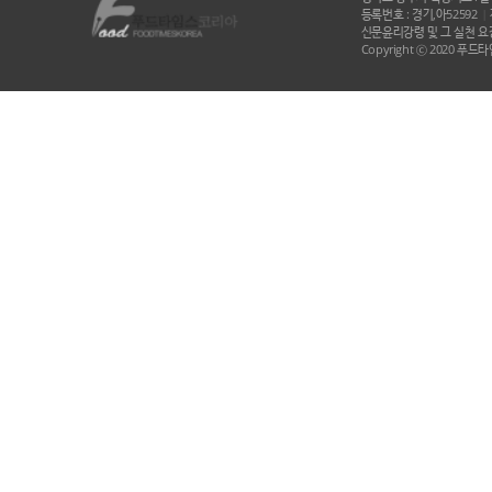
등록번호 : 경기,아52592
|
신문윤리강령 및 그 실천 요강
Copyright ⓒ 2020 푸드타임