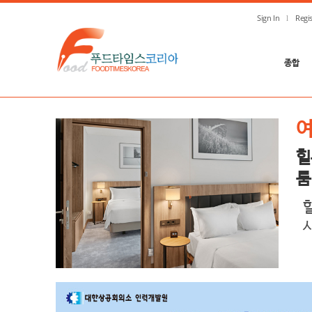
Sign In
Regis
종합
힐
룸
사