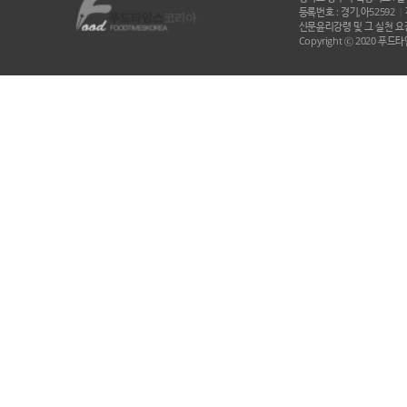
등록번호 : 경기,아52592
|
신문윤리강령 및 그 실천 요강
Copyright ⓒ 2020 푸드타임