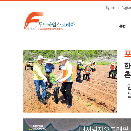
Sign In
Regist
종합
한
촌
농