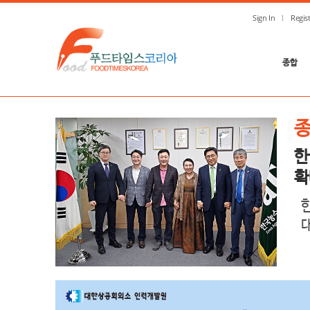
Sign In
Regis
종합
한
확
대