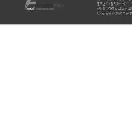
등록번호 : 경기,아52592
|
신문윤리강령 및 그 실천 요강
Copyright ⓒ 2020 푸드타임