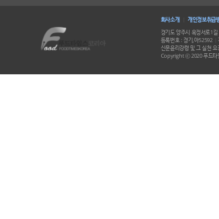
회사소개
개인정보취급
|
경기도 양주시 옥정서로1길 
등록번호 : 경기,아52592
|
신문윤리강령 및 그 실천 요강
Copyright ⓒ 2020 푸드타임