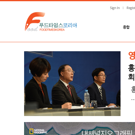
Sign In
Regis
종합
홍
회
..