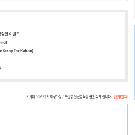
값할인 이벤트
rd]
troy For Kakao]
적
* 최대 200자까지 작성가능 / 욕설등 인신공격성 글은 삭제 합니다.
[운영원칙]