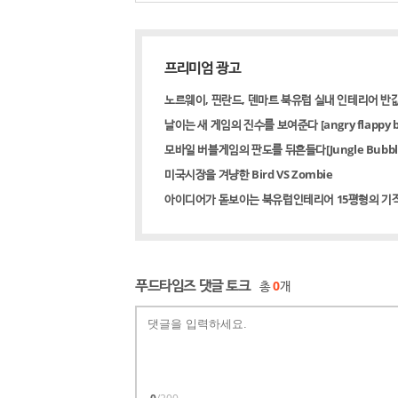
프리미엄 광고
노르웨이, 핀란드, 덴마트 북유럽 실내 인테리어 반
날이는 새 게임의 진수를 보여준다 [angry flappy bi
모바일 버블게임의 판도를 뒤흔들다[Jungle Bubble S
미국시장을 겨냥한 Bird VS Zombie
아이디어가 돋보이는 북유럽인테리어 15평형의 기
푸드타임즈 댓글 토크
총
0
개