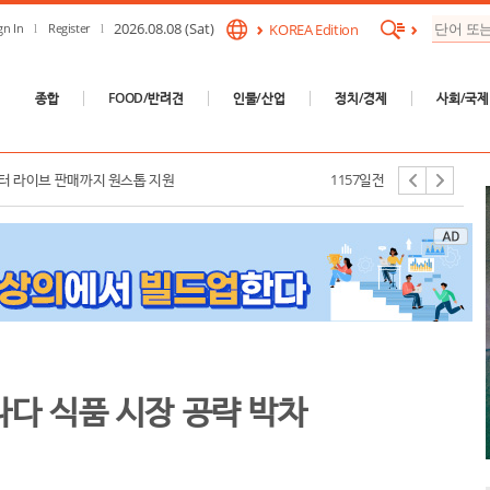
2026.08.08 (Sat)
gn In
Register
KOREA Edition
종합
FOOD/반려견
인물/산업
정치/경제
사회/국제
확대 및 K-컬처 확산 협력방안 논의
1157일전
부터 라이브 판매까지 원스톱 지원
1157일전
캐나다 식품 시장 공략 박차