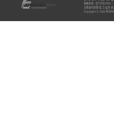
등록번호 : 경기,아52592
|
신문윤리강령 및 그 실천 요강
Copyright ⓒ 2020 푸드타임