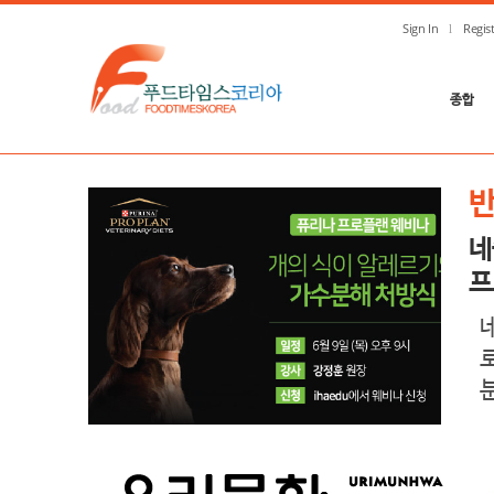
Sign In
Regis
종합
네
프
분