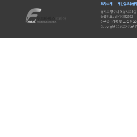
회사소개
개인정보취급
|
경기도 양주시 옥정서로1길 
등록번호 : 경기,아52592
|
신문윤리강령 및 그 실천 요강
Copyright ⓒ 2020 푸드타임