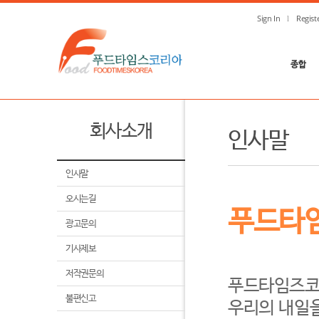
Sign In
Regist
종합
회사소개
인사말
인사말
오시는길
푸드타
광고문의
기사제보
저작권문의
푸드타임즈코
불편신고
우리의 내일을