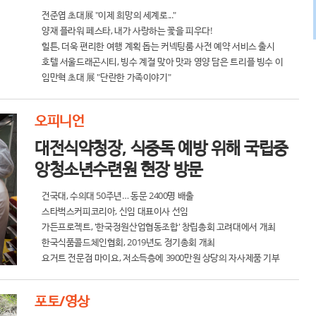
전준엽 초대展 "이제 희망의 세계로..."
양재 플라워 페스타, 내가 사랑하는 꽃을 피우다!
힐튼, 더욱 편리한 여행 계획 돕는 커넥팅룸 사전 예약 서비스 출시
호텔 서울드래곤시티, 빙수 계절 맞아 맛과 영양 담은 트리플 빙수 이
벤트 진행
임만혁 초대 展 "단란한 가족이야기"
오피니언
대전식약청장, 식중독 예방 위해 국립중
앙청소년수련원 현장 방문
건국대, 수의대 50주년… 동문 2400명 배출
스타벅스커피코리아, 신임 대표이사 선임
가든프로젝트, '한국정원산업협동조합' 창립총회 고려대에서 개최
한국식품콜드체인협회, 2019년도 정기총회 개최
요거트 전문점 마이요, 저소득층에 3900만원 상당의 자사제품 기부
포토/영상