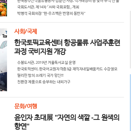
한국농수산식품유통공사 김춘진 사장, 직거래장터 등 찾아 추석 전 물
가 점검
국회도서관, 제14차 「AI와 국회포럼」 개최
박병석 국회의장 "한-우즈벡은 번영의 동반자"
사회/국제
한국토픽교육센터 항공물류 사업주훈련
과정 국비지원 개강
수봉도서관, 2019년 겨울독서교실 운영
한국토픽센터, 한국어교원자격증3급 재직자내일배움카드 수강생모
집
필리핀 방치 쓰레기 국가 망신!!!
친환경 제품으로 승부하는 내외가구
문화/여행
윤인자 초대展 "자연의 색깔 -그 원색의
향연"