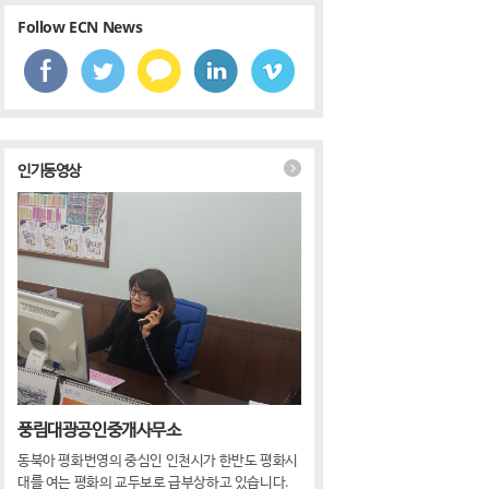
Follow ECN News
뚜기, 컵누들 매콤한맛·우동맛 큰컵 출시
인기동영상
기, 컵누들 매콤한맛·우동맛 큰컵 출시
풍림대광공인중개사무소
동북아 평화번영의 중심인 인천시가 한반도 평화시
대를 여는 평화의 교두보로 급부상하고 있습니다.