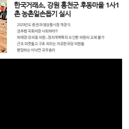
한국거래소, 강원 홍천군 후동마을 1사1
촌 농촌일손돕기 실시
2020년도 증권.파생상품시장 개장식
성추행 국회의장 사퇴하라!!!
하태경-유의동 의원...정치개혁특위 오신환 의원의 교체 불가
근조 피켓들고 구호 외치는 자유한국당 의원들
환담하는 이낙연 국무총리