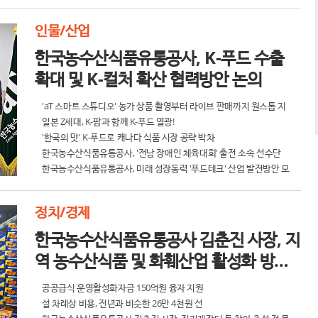
인물/산업
한국농수산식품유통공사, K-푸드 수출
확대 및 K-컬처 확산 협력방안 논의
'aT 스마트 스튜디오' 농가 상품 촬영부터 라이브 판매까지 원스톱 지
원
일본 Z세대, K-팝과 함께 K-푸드 열광!
'한국의 맛' K-푸드로 캐나다 식품 시장 공략 박차
한국농수산식품유통공사, '전남 장애인 체육대회' 출전 소속 선수단
멋진 화이팅 기원
한국농수산식품유통공사, 미래 성장동력 '푸드테크' 산업 발전방안 모
색
정치/경제
한국농수산식품유통공사 김춘진 사장, 지
역 농수산식품 및 화훼산업 활성화 방안
모색
공공급식 운영활성화자금 150억원 융자 지원
설 차례상 비용, 전년과 비슷한 26만 4천원 선