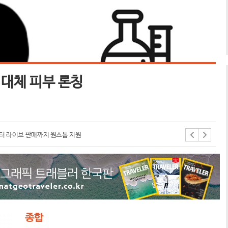
 대체 피부 론칭
오
오뚜
확대 및 K-컬처 확산 협력방안 논의
부터 라이브 판매까지 원스톱 지원
종합