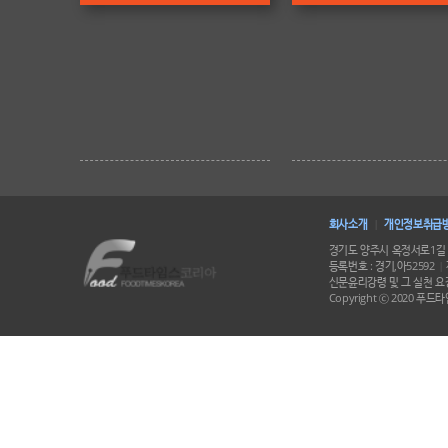
회사소개
개인정보취급
|
경기도 양주시 옥정서로1길 
등록번호 : 경기,아52592
|
신문윤리강령 및 그 실천 요강
Copyright ⓒ 2020 푸드타임